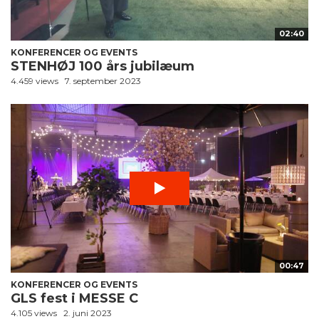
02:40
KONFERENCER OG EVENTS
STENHØJ 100 års jubilæum
4.459 views
7. september 2023
00:47
KONFERENCER OG EVENTS
GLS fest i MESSE C
4.105 views
2. juni 2023