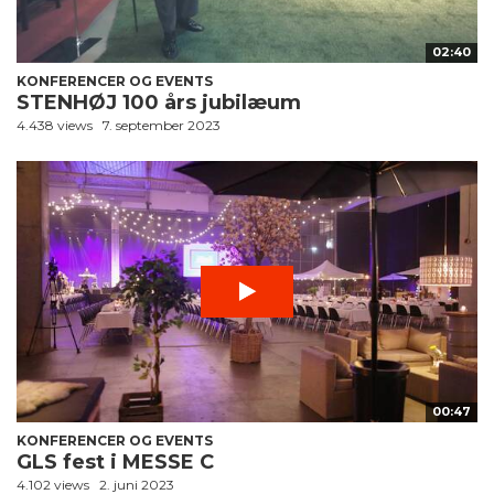
02:40
KONFERENCER OG EVENTS
STENHØJ 100 års jubilæum
4.438 views
7. september 2023
00:47
KONFERENCER OG EVENTS
GLS fest i MESSE C
4.102 views
2. juni 2023