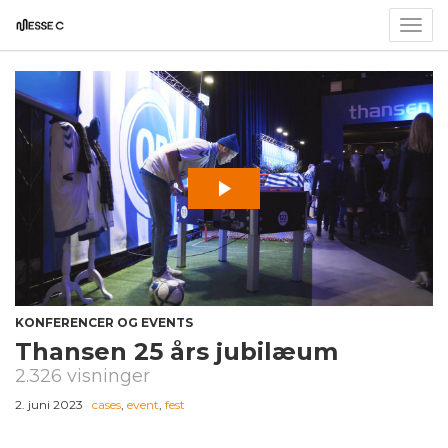
Togg
navig
KONFERENCER OG EVENTS
Thansen 25 års jubilæum
2.326 visninger
2. juni 2023
cases
,
event
,
fest