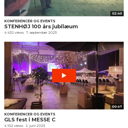
02:40
KONFERENCER OG EVENTS
STENHØJ 100 års jubilæum
4.432 views
7. september 2023
00:47
KONFERENCER OG EVENTS
GLS fest i MESSE C
4.102 views
2. juni 2023