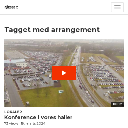
Togg
navig
Tagget med arrangement
00:17
LOKALER
Konference i vores haller
73 views
19. marts 2024