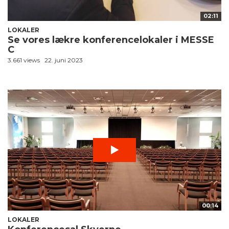
02:11
LOKALER
Se vores lækre konferencelokaler i MESSE
C
3.661 views
22. juni 2023
00:14
LOKALER